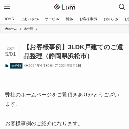
HOME
ごあいさつ
サービス
料金
お客様事例
お知らせ
お
ホーム
未分類
【お客様事例】3LDK戸建てのご遺
2024
5/01
品整理（静岡県浜松市）
2024年4月30日
2024年5月1日
未分類
弊社のホームページをご覧頂きありがとうござい
ます。
お客様事例のご紹介になります。