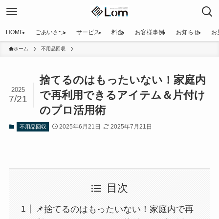
HOME
ごあいさつ
サービス
料金
お客様事例
お知らせ
お
ホーム
不用品回収
捨てるのはもったいない！家庭内
2025
で再利用できるアイテム＆片付け
7/21
のプロ活用術
2025年6月21日
2025年7月21日
不用品回収
目次
📌捨てるのはもったいない！家庭内で再